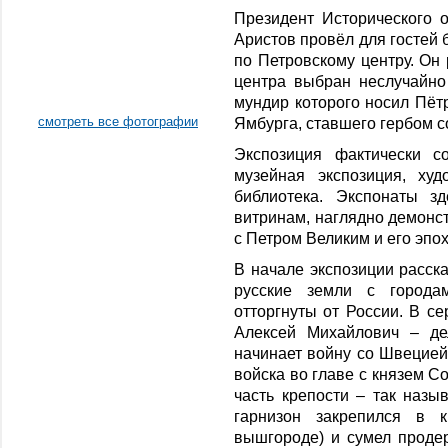
Президент Исторического 
Аристов провёл для гостей 
по Петровскому центру. Он 
центра выбран неслучайно
мундир которого носил Пётр
смотреть все фотографии
Ямбурга, ставшего гербом с
Экспозиция фактически с
музейная экспозиция, ху
библиотека. Экспонаты з
витринам, наглядно демонс
с Петром Великим и его эпох
В начале экспозиции расска
русские земли с города
отторгнуты от России. В се
Алексей Михайлович – де
начинает войну со Швецией.
войска во главе с князем С
часть крепости – так наз
гарнизон закрепился в к
вышгороде) и сумел проде