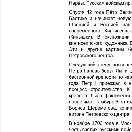
Нарвы. Русским войскам при
Спустя 42 года Пётр Вели
Балтике и начинает нову
Швецией и Россией наш
современного Кингисепп
(Кинышки). В экспозиции
кингисеппского художника 
Эти и другие картины б
Петровского центра.
Следующий стенд посвящён
Петра I вновь берут Ям, и 
бастионной крепости по чер
года Пётр I приезжал в н
процесс строительства. 
крепость была фактически 
новое имя – Ямбург. Этот 
Бориса Шереметева, копи
витрин Петровского центра.
В ноябре 1703 года в Моск
честь взятых русскими войс