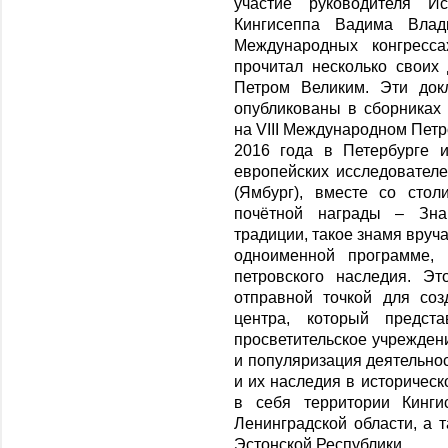
участие руководителя И
Кингисеппа Вадима Влад
Международных конгресса
прочитал несколько своих
Петром Великим. Эти док
опубликованы в сборниках 
на VIII Международном Пет
2016 года в Петербурге 
европейских исследователе
(Ямбург), вместе со сто
почётной награды – Зна
традиции, такое знамя вруч
одноименной программе, 
петровского наследия. Э
отправной точкой для со
центра, который предста
просветительское учреждени
и популяризация деятельнос
и их наследия в историчес
в себя территории Кинги
Ленинградской области, а 
Эстонской Республики.