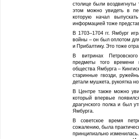
столице были воздвигнуты
этом можно увидеть в пе
которую начал выпускат
информацией тоже представ
В 1703–1704 гг. Ямбург иг
войны – он был оплотом для
и Прибалтику. Это тоже отра
В витринах Петровског
предметы того времени и
общества Ямбурга – Кингис
старинные гвозди, ружейн
детали мушкета, рукоятка но
В Центре также можно уви
который впервые появился
драгунского полка и был ут
Ямбурга.
В советское время петр
сожалению, была практическ
принципиально изменилась.