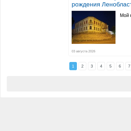
рождения Леноблас
Мой 
03 августа 2026
1
2
3
4
5
6
7