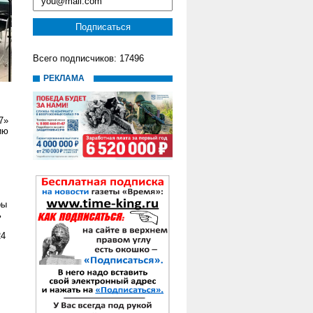
Всего подписчиков: 17496
РЕКЛАМА
7»
ию
ры
ь
24