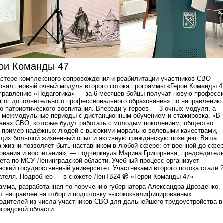
ои Команды 47
стере комплексного сопровождения и реабилитации участников СВО
овал первый очный модуль второго потока программы «Герои Команды 4
правлению «Педагогика» — за 6 месяцев бойцы получат новую професс
гог дополнительного профессионального образования» по направлению
о-патриотического воспитания. Впереди у героев — 3 очных модуля, а
 межмодульные периоды с дистанционным обучением и стажировка. «В
анах СВО, которые будут работать с молодым поколением, общество
 пример надёжных людей с высокими морально-волевыми качествами,
щих большой жизненный опыт и активную гражданскую позицию. Ваша
 жизни позволяет быть наставником в любой сфере: от военной до сфе
ования и воспитания», — подчеркнула Марина Григорьева, председател
ета по МСУ Ленинградской области. Учебный процесс организует
нский государственный университет. Участниками второго потока стали 
теля. Подробнее — в сюжете ЛенТВ24 📹 «Герои Команды 47» —
амма, разработанная по поручению губернатора Александра Дрозденко.
т направлен на отбор и подготовку высококвалифицированных
одителей из числа участников СВО для дальнейшего трудоустройства в
градской области.