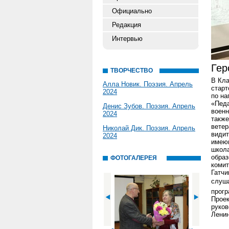
Официально
Редакция
Интервью
Гер
ТВОРЧЕСТВО
В Кла
Алла Новик. Поэзия. Апрель
старт
2024
по на
«Педа
Денис Зубов. Поэзия. Апрель
военн
2024
также
ветер
Николай Дик. Поэзия. Апрель
видит
2024
имею
школа
образ
ФОТОГАЛЕРЕЯ
комит
Гатчи
слуша
прогр
Проек
руков
Ленин