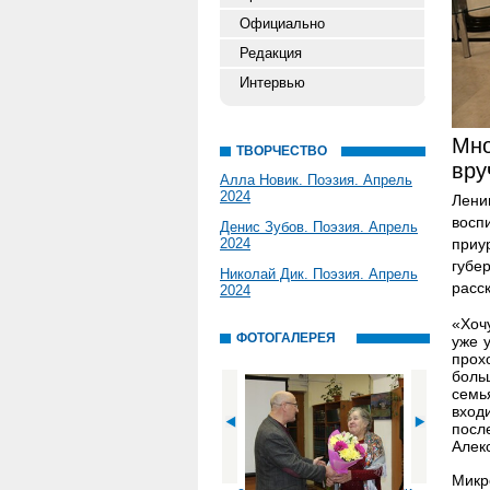
Официально
Редакция
Интервью
Мно
ТВОРЧЕСТВО
вру
Алла Новик. Поэзия. Апрель
2024
Лени
восп
Денис Зубов. Поэзия. Апрель
2024
приу
губе
Николай Дик. Поэзия. Апрель
расс
2024
«Хоч
ФОТОГАЛЕРЕЯ
уже 
прох
боль
семь
вход
посл
Алек
Мик