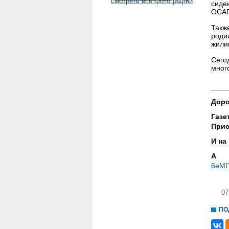
смотреть все фотографии
сиде
ОСА
Такж
роди
жили
Сего
мног
____
Доро
Газе
Прис
И на
А
6eMI
07
ПО