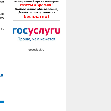
сом
рая
ние
сяч
kE-