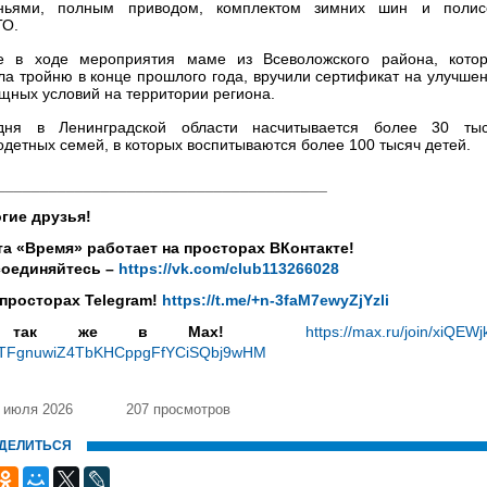
ньями, полным приводом, комплектом зимних шин и поли
ГО.
е в ходе мероприятия маме из Всеволожского района, кото
ла тройню в конце прошлого года, вручили сертификат на улучше
щных условий на территории региона.
дня в Ленинградской области насчитывается более 30 ты
одетных семей, в которых воспитываются более 100 тысяч детей.
______________________________________
гие друзья!
та «Время» работает на просторах ВКонтакте!
оединяйтесь –
https://vk.com/club113266028
 просторах Telegram!
https://t.me/+n-3faM7ewyZjYzli
 так же в Max!
https://max.ru/join/xiQEWj
TFgnuwiZ4TbKHCppgFfYCiSQbj9wHM
 июля 2026
207 просмотров
ДЕЛИТЬСЯ