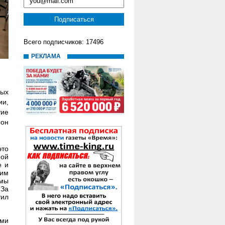
Всего подписчиков: 17496
РЕКЛАМА
рых
ии,
тие
 он
это
ной
е и
гим
 мы
 За
тил
ми