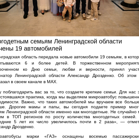
годетным семьям Ленинградской области
чены 19 автомобилей
нградская область передала новые автомобили 19 семьям, в кото
итываются 6 и более детей. В торжественном мероприят
роченном ко Дню семьи, любви и верности, принял учас
рнатор Ленинградской области Александр Дрозденко. Об этом
казал в своем канале в MAX.
у поблагодарить вас за то, что создаете крепкие семьи. Для нас 
устоявшаяся практика, когда мы выделяем микроавтобус повышен
одимости. Важно, что таких автомобилей мы вручаем все больш
ше. Дорогие мамы и папы, вы сегодня подаете пример мно
ям Ленинградской области именно как многодетные. Не случайно
им в ТОП регионов по росту количества многодетных семей.
едние 5 лет их число увеличилось почти в 2 раза», — отме
сандр Дрозденко.
роавтобусы марки «ГАЗ» оснащены восемью пассажирски