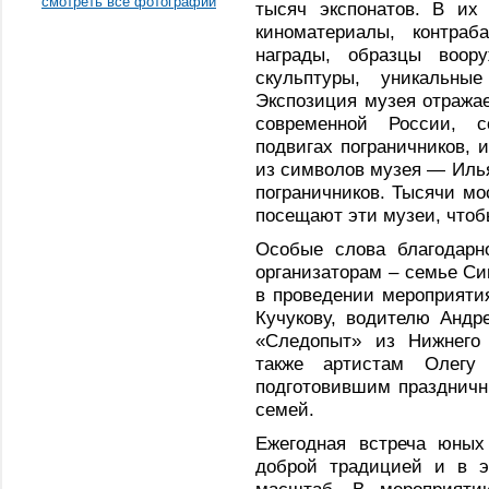
смотреть все фотографии
тысяч экспонатов. В их
киноматериалы, контраб
награды, образцы воор
скульптуры, уникальны
Экспозиция музея отражае
современной России, с
подвигах пограничников, 
из символов музея — Иль
пограничников. Тысячи мо
посещают эти музеи, чтоб
Особые слова благодарн
организаторам – семье Си
в проведении мероприяти
Кучукову, водителю Андр
«Следопыт» из Нижнего 
также артистам Олегу
подготовившим праздничн
семей.
Ежегодная встреча юных
доброй традицией и в э