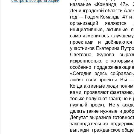
смотреть все фотографии
название «Команда 47». 
Ленинградской области Але
год ― Годом Команды 47 и
организаций являютс
инициативные, активные л
само изменилось к лучшему,
проектами и добиваются 
участников Екатерина Путро
Светлана Журова выраз
искренностью, с которым
особенно поддерживающие
«Сегодня здесь собралас
любят свои проекты. Вы ―
Когда активные люди понима
вами, проявляют фантазию, 
только получают грант, но 
нужный проект. Не у каждо
делать такие нужные и добр
Депутат выразила готовност
законодательная поддержка
выглядит гражданское обще