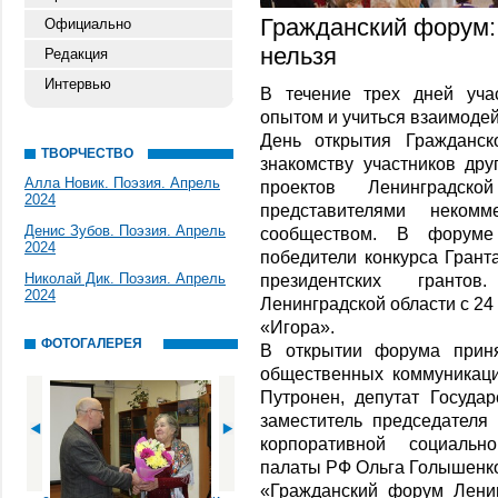
Гражданский форум:
Официально
нельзя
Редакция
Интервью
В течение трех дней уча
опытом и учиться взаимоде
День открытия Гражданс
ТВОРЧЕСТВО
знакомству участников дру
Алла Новик. Поэзия. Апрель
проектов Ленинградс
2024
представителями некомм
Денис Зубов. Поэзия. Апрель
сообществом. В форуме
2024
победители конкурса Грант
Николай Дик. Поэзия. Апрель
президентских гранто
2024
Ленинградской области с 24
«Игора».
ФОТОГАЛЕРЕЯ
В открытии форума приня
общественных коммуникаци
Путронен, депутат Госуд
заместитель председателя
корпоративной социальн
палаты РФ Ольга Голышенк
«Гражданский форум Лени