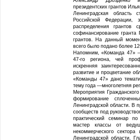
Александр Дрозденко 
президентских грантов Илья
Ленинградская область 
Российской Федерации, з
распределения грантов 
софинансирование гранта 
грантов. На данный моме
всего было подано более 12
Напомним, «Команда 47» 
47-го региона, чей проф
искренняя заинтересован
развитие и процветание об
«Команды 47» дано темати
тему года ―многолетняя ре
Мероприятия Гражданског
формирование сплоченн
Ленинградской области. В 
сообществ под руководство
практический семинар по
мастер классы от веду
некоммерческого сектора
Ленинградской области. 