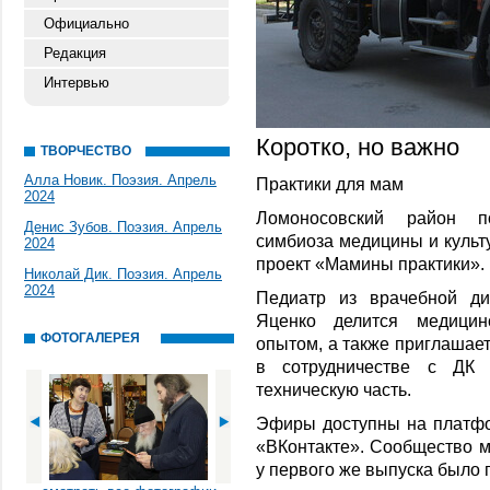
Официально
Редакция
Интервью
Коротко, но важно
ТВОРЧЕСТВО
Алла Новик. Поэзия. Апрель
Практики для мам
2024
Ломоносовский район п
Денис Зубов. Поэзия. Апрель
симбиоза медицины и культу
2024
проект «Мамины практики».
Николай Дик. Поэзия. Апрель
2024
Педиатр из врачебной ди
Яценко делится медици
ФОТОГАЛЕРЕЯ
опытом, а также приглашает
в сотрудничестве с ДК «
техническую часть.
Эфиры доступны на платфо
«ВКонтакте». Сообщество м
у первого же выпуска было 