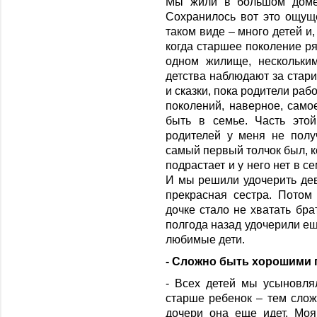
Мы жили в большом доме,
Сохранилось вот это ощущ
таком виде – много детей и,
когда старшее поколение ря
одном жилище, нескольки
детства наблюдают за стар
и сказки, пока родители рабо
поколений, наверное, само
быть в семье. Часть это
родителей у меня не полу
самый первый толчок был, к
подрастает и у него нет в 
И мы решили удочерить дев
прекрасная сестра. Потом
дочке стало не хватать бра
полгода назад удочерили ещ
любимые дети.
- Сложно быть хорошими
- Всех детей мы усыновля
старше ребенок – тем сло
дочери она еще идет. Моя