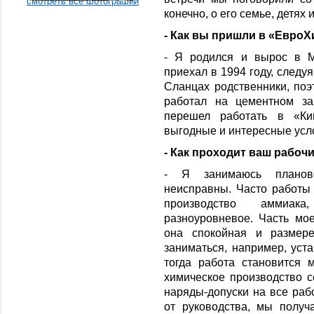
смотреть все фотографии
конечно, о его семье, детях
- Как вы пришли в «Евро
- Я родился и вырос в М
приехал в 1994 году, следуя
Сланцах родственники, поэ
работал на цементном за
перешел работать в «Кин
выгодные и интересные усло
- Как проходит ваш рабоч
- Я занимаюсь планов
неисправны. Часто работы 
производство аммиак
разноуровневое. Часть мое
она спокойная и размер
заниматься, например, уст
тогда работа становится 
химическое производство с
наряды-допуски на все раб
от руководства, мы получ