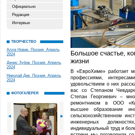
Официально
Редакция
Интервью
ТВОРЧЕСТВО
Алла Новик. Поэзия. Апрель
Большое счастье, ко
2024
жизни
Денис Зубов. Поэзия. Апрель
2024
В «ЕвроХиме» работает м
Николай Дик. Поэзия. Апрель
профессиями, интерес
2024
удовольствием о них расск
вас со Степаном Чевдаре
ФОТОГАЛЕРЕЯ
Степан Георгиевич – мно
ремонтником в ООО «Кин
высшее образование инж
сельскохозяйственном инс
инженерных должнос
индивидуальный труд и бол
встречи мы поговорили со