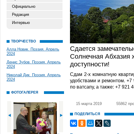
Официально
Редакция
Интервью
ТВОРЧЕСТВО
Сдается замечательн
Алла Новик. Поэзия. Апрель
2024
Солнечная Абхазия ж
Денис Зубов. Поэзия. Апрель
доступности!
2024
Сдам 2-х комнатную квартир
Николай Дик. Поэзия. Апрель
2024
удобствами и ремонтом. +7 
по ватсапу, а также: +7 921 
ФОТОГАЛЕРЕЯ
15 марта 2019
55862 пр
ПОДЕЛИТЬСЯ