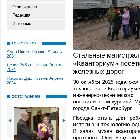
Официально
Редакция
Интервью
ТВОРЧЕСТВО
Алла Новик. Поэзия. Апрель
Стальные магистрал
2024
«Кванториум» посет
Денис Зубов. Поэзия. Апрель
2024
железных дорог
Николай Дик. Поэзия. Апрель
30 октября 2025 года око
2024
технопарка «Кванториум
инженерно-техническог
ФОТОГАЛЕРЕЯ
посетили с экскурсией М
городе Санкт-Петербург.
Поездка стала для реб
историю и технологию одн
В залах музея квантори
прошлого. Они увидели 