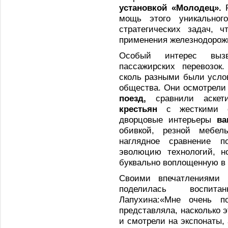
установкой «Молодец»
.
Р
мощь этого уникального
стратегических задач, 
применения железнодорож
Особый интерес выз
пассажирских перевозок
сколь разными были усло
общества. Они осмотрели
поезд
,
сравнили аскет
крестьян
с жесткими с
дворцовые интерьеры
ва
обивкой, резной мебе
наглядное сравнение 
эволюцию технологий, н
буквально воплощенную в 
Своими впечатлениями 
поделилась воспит
Лапухина:«Мне очень п
представляла, насколько 
и смотрели на экспонаты,