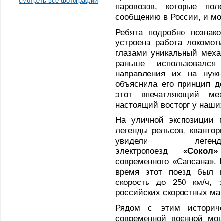
смотреть все фотографии
паровозов, которые по
сообщению в России, и м
Ребята подробно познак
устроена работа локомот
глазами уникальный мех
раньше использовалс
направления их на нужн
объяснила его принцип д
этот впечатляющий ме
настоящий восторг у наши
На уличной экспозиции 
легенды рельсов, кванто
увидели легенда
электропоезд
«Сокол»
современного «Сапсана». 
время этот поезд был 
скорость до 250 км/ч,
российских скоростных ма
Рядом с этим историч
современной военной м