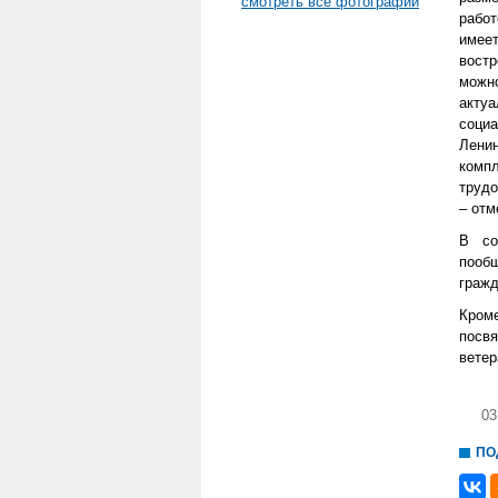
смотреть все фотографии
работ
имее
вост
можн
акту
соци
Лени
комп
трудо
– отм
В со
пооб
гражд
Кром
посв
ветер
03
ПО