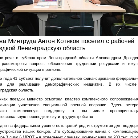
ва Минтруда Антон Котяков посетил с рабочей
здкой Ленинградскую область
стрече с губернатором Ленинградской области Александром Дрозде
 рассмотрены вопросы обеспечения трудовыми ресурсами и теку
рафической ситуации в регионе.
5 года 41 субъект получит дополнительное финансирование федеральн
ня для реализации демографических инициатив. В их числ
градская область.
мках поездки министр осмотрел кластер комплексного сопровождени
илитации участников специальной военной операции. Здесь ветер
чают комплексную поддержку, в том числе профориентац
ссиональную переподготовку и трудоустройство.
дня на федеральном уровне есть целый ряд инструментов для поддер
оустройства наших бойцов. Это субсидирование найма с компенсацие
ре 3 либо 6 МРОТ – в отдельных случаях, компенсация до 200 тыс. руб