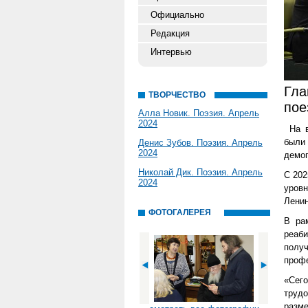
Официально
Редакция
Интервью
Гла
ТВОРЧЕСТВО
пое
Алла Новик. Поэзия. Апрель
2024
На в
были
Денис Зубов. Поэзия. Апрель
2024
демог
Николай Дик. Поэзия. Апрель
С 202
2024
уров
Ленин
ФОТОГАЛЕРЕЯ
В ра
реаб
полу
профе
«Сего
труд
разме