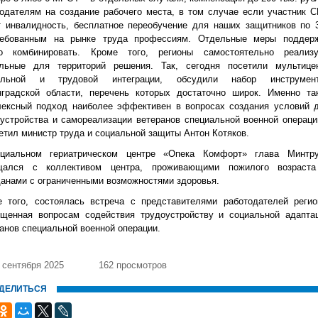
одателям на создание рабочего места, в том случае если участник 
т инвалидность, бесплатное переобучение для наших защитников по 
ребованным на рынке труда профессиям. Отдельные меры поддер
о комбинировать. Кроме того, регионы самостоятельно реализ
альные для территорий решения. Так, сегодня посетили мультице
альной и трудовой интеграции, обсудили набор инструмен
нградской области, перечень которых достаточно широк. Именно та
лексный подход наиболее эффективен в вопросах создания условий 
устройства и самореализации ветеранов специальной военной операци
етил министр труда и социальной защиты Антон Котяков.
циальном гериатрическом центре «Опека Комфорт» глава Минтр
щался с коллективом центра, проживающими пожилого возраст
анами с ограниченными возможностями здоровья.
е того, состоялась встреча с представителями работодателей регио
ященная вопросам содействия трудоустройству и социальной адапта
анов специальной военной операции.
 сентября 2025
162 просмотров
ДЕЛИТЬСЯ