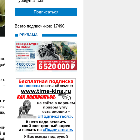
Всего подписчиков: 17496
РЕКЛАМА
нко
щей
ого
е –
я и
аны
ию,
жки
й в
лей