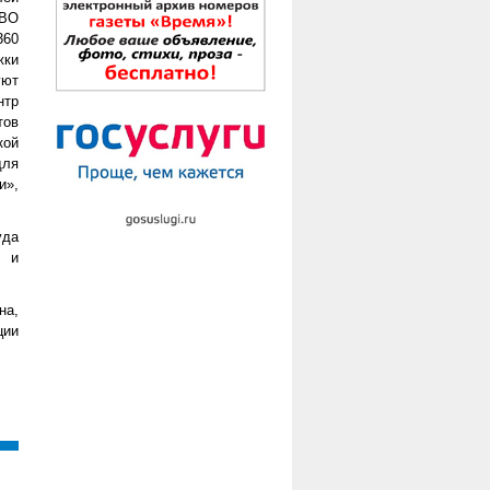
СВО
360
жки
уют
нтр
тов
кой
для
и»,
уда
а и
на,
ции