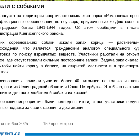
али с собаками
 августа на территории спортивного комплекса парка «Романовка» про
фикационные соревнования по ноузворк, приуроченные ко Дню оконча
нградской битвы 1941-1944 годов. Об этом сообщили в тг-кан
истрации Кингисеппского района.
их соревнованиях собаки искали запах корицы — растительн
схождения, что является гражданским аналогом специального ку
отовки по поиску взрывчатых веществ. Участники работали на откры
хе, где отсутствовали сильные посторонние запахи. Задача заключалас
чтобы найти корицу в багаже, на открытой местности и в транспорт
твах.
ревнованиях приняли участие более 40 питомцев не только из наш
а, но и из Ленинградской области и Санкт-Петербурга. Это было настоя
ником для всех любителей собак и их хозяев!
вершение мероприятия были подведены итоги, и все участники получ
ные подарки за свои старания и достижения.
 сентября 2025
159 просмотров
ДЕЛИТЬСЯ