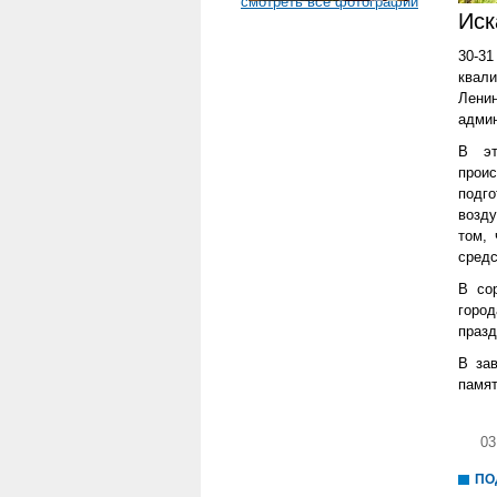
смотреть все фотографии
Иск
30-31
квали
Лени
админ
В эт
прои
подг
возду
том, 
средс
В со
город
празд
В за
памят
03
ПО