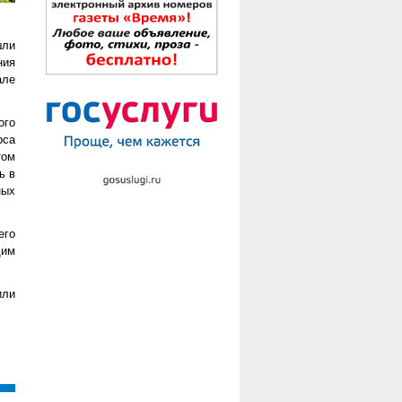
шли
ния
але
ого
рса
том
ь в
ных
его
щим
или