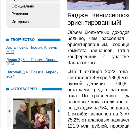
Официально
Бюджет Кингисеппско
Редакция
ориентированный!
Интервью
Объем бюджетных доходов
больше, чем расходная ч
ТВОРЧЕСТВО
ориентированным, сообщ
Алла Новик. Поэзия. Апрель
комитета финансов Тать
2024
конференции с участи
Денис Зубов. Поэзия. Апрель
Запалатского.
2024
«На 1 октября 2022 года
Николай Дик. Поэзия. Апрель
2024
составляет 4 млрд 586,9 мл
рублей, дефицит – 740,8
ФОТОГАЛЕРЕЯ
остатками средств на еди
года. По сравнению с д
плановые показатели консо
по доходам на 5%, по расхо
1 октября исполнен на 3 мл
75,2% от плановых назначе
121,9 млн рублей, профици