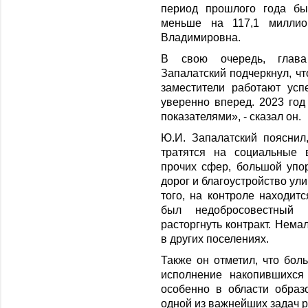
период прошлого года бы
меньше на 117,1 миллион
Владимировна.
В свою очередь, глав
Запалатский подчеркнул, чт
заместители работают усп
уверенно вперед. 2023 го
показателями», - сказал он.
Ю.И. Запалатский поясни
тратятся на социальные 
прочих сфер, большой упо
дорог и благоустройство ул
того, на контроле находит
был недобросовестный 
расторгнуть контракт. Нем
в других поселениях.
Также он отметил, что бол
исполнение накопившихся
особенно в области образ
одной из важнейших задач 